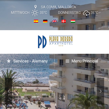
SA COMA, MALLORCA
MITTWOCH
35°C
DONNERSTAG
36°C
Services - Alemany
Menu Principal