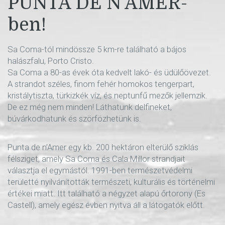
PUNTA DE N’AMER-
ben!
Sa Coma-tól mindössze 5 km-re található a bájos
halászfalu, Porto Cristo.
Sa Coma a 80-as évek óta kedvelt lakó- és üdülőövezet.
A strandot széles, finom fehér homokos tengerpart,
kristálytiszta, türkizkék víz, és neptunfű mezők jellemzik.
De ez még nem minden! Láthatunk delfineket,
búvárkodhatunk és szörfözhetünk is.
Punta de n’Amer egy kb. 200 hektáron elterülő sziklás
félsziget, amely Sa Coma és Cala Millor strandjait
választja el egymástól. 1991-ben természetvédelmi
területté nyilvánították természeti, kulturális és történelmi
értékei miatt. Itt található a négyzet alapú őrtorony (Es
Castell), amely egész évben nyitva áll a látogatók előtt.