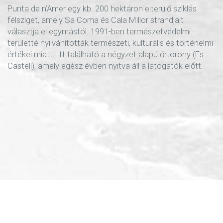
Punta de n’Amer egy kb. 200 hektáron elterülő sziklás
félsziget, amely Sa Coma és Cala Millor strandjait
választja el egymástól. 1991-ben természetvédelmi
területté nyilvánították természeti, kulturális és történelmi
értékei miatt. Itt található a négyzet alapú őrtorony (Es
Castell), amely egész évben nyitva áll a látogatók előtt.