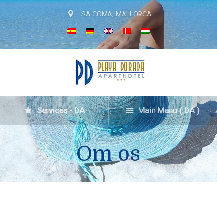
SA COMA, MALLORCA
Services - DA
Main Menu ( DA )
Om os